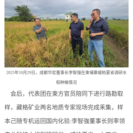
2025年10月29日，成都华宏董事长李智强在柬埔寨威柏夏省调研水
稻种植情况
会后，代表团在柬方官员陪同下进行路勘取
样，藏格矿业两名地质专家现场完成釆集，样
本己随专机运回国内化验:李智強董事长则率领